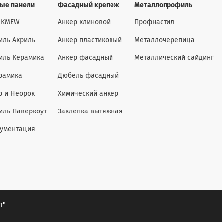
ые панели
Фасадный крепеж
Металлопрофиль
 KMEW
Анкер клиновой
Профнастил
иль Акриль
Анкер пластиковый
Металлочерепица
иль Керамика
Анкер фасадный
Металлический сайдинг
рамика
Дюбель фасадный
р и Неорок
Химический анкер
иль Паверкоут
Заклепка вытяжная
кументация
т"