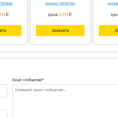
W1838GC
дерево CW1837GC
дерев
113
₽.
Цена
3 113
₽.
Це
ать
Заказать
З
Ваше сообщение*