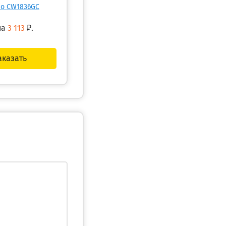
о CW1836GC
на
3 113
₽.
аказать