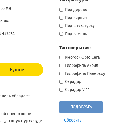
Тип фактуры:
455 мм
Под дерево
Под кирпич
16 мм
Под штукатурку
NH4343A
Под камень
Тип покрытия:
Neorock Opto Cera
Гидрофиль Акрил
Купить
Гидрофиль Паверкоут
Серадир
Серадир V 14
Панель обладает
ной поверхности.
Сбросить
ящую штукатурку будет