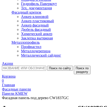
Гидрофиль Паверкоут
Тех. документация
Фасадный крепеж
Анкер клиновой
Анкер пластиковый
Анкер фасадный
Дюбель фасадный
Химический анкер
Заклепка вытяжная
Металлопрофиль
Профнастил
Металлочерепица
Металлический сайдинг
Акции
Поиск по сайту
Поиск по
разделу
Корзина
0
Главная
Фасадные панели
Панели KMEW
Фасадная панель под дерево CW1837GC