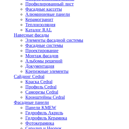
Профилированный лист
Фасадные кассеты
Алюминиевые панели
Керамогранит
Теплоизоляция
Каталог RAL
Навесные фасады
Элементы фасадной системы
Фасадные системы
Проектирование
Монтаж фасадов
Альбомы решений
Документация
Крепежные элементы
Сайдинг Cedral
Краска Cedral
Профиль Cedral
Саморезы Cedral
Кронштейны Cedral
Фасадные панели
Панели KMEW
Гидрофиль Акриль
Гидрофиль Керамика
Фотокерамика
Серадир и Неорок