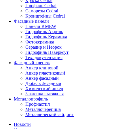
Краска Cedral
Профиль Cedral
Саморезы Cedral
Кронштейны Cedral
Фасадные панели
Панели KMEW
Гидрофиль Акриль
Гидрофиль Керамика
Фотокерамика
Серадир и Неорок
Гидрофиль Паверкоут
Тех. документация
Фасадный крепеж
Анкер клиновой
Анкер пластиковый
Анкер фасадный
Дюбель фасадный
Химический анкер
Заклепка вытяжная
Металлопрофиль
Профнастил
Металлочерепица
Металлический сайдинг
Новости