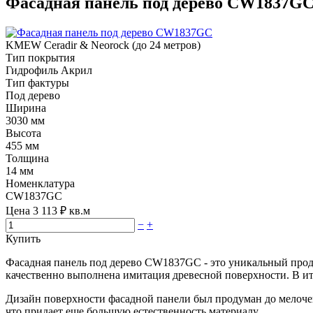
Фасадная панель под дерево CW1837G
KMEW Ceradir & Neorock (до 24 метров)
Тип покрытия
Гидрофиль Акрил
Тип фактуры
Под дерево
Ширина
3030 мм
Высота
455 мм
Толщина
14 мм
Номенклатура
CW1837GC
Цена
3 113
₽ кв.м
−
+
Купить
Фасадная панель под дерево CW1837GC - это уникальный проду
качественно выполнена имитация древесной поверхности. В ит
Дизайн поверхности фасадной панели был продуман до мелочей
что придает еще большую естественность материалу.