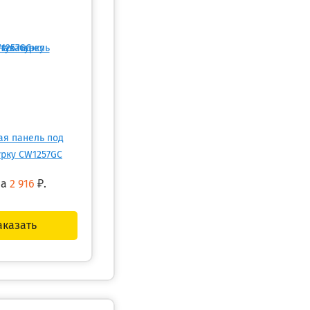
ая панель под
урку CW1257GC
на
2 916
₽.
аказать