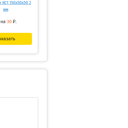
 КС1 150х50х50 2
мм
ена
30
₽.
аказать