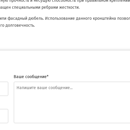
очную прочность и несущую способность при правильном креплени
нащен специальными ребрами жесткости.
 или фасадный дюбель. Использование данного кронштейна позво
го долговечность.
Ваше сообщение*