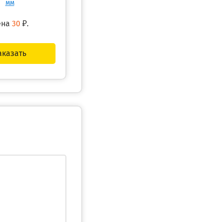
мм
ена
30
₽.
аказать