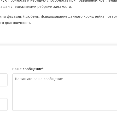
очную прочность и несущую способность при правильном креплени
нащен специальными ребрами жесткости.
 или фасадный дюбель. Использование данного кронштейна позво
го долговечность.
Ваше сообщение*