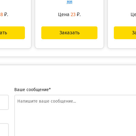
мм
18
₽.
Цена
23
₽.
Ц
ать
Заказать
З
Ваше сообщение*