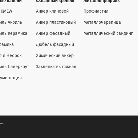
ые панели
Фасадный крепеж
Металлопрофиль
 KMEW
Анкер клиновой
Профнастил
иль Акриль
Анкер пластиковый
Металлочерепица
иль Керамика
Анкер фасадный
Металлический сайдинг
рамика
Дюбель фасадный
р и Неорок
Химический анкер
иль Паверкоут
Заклепка вытяжная
кументация
т"