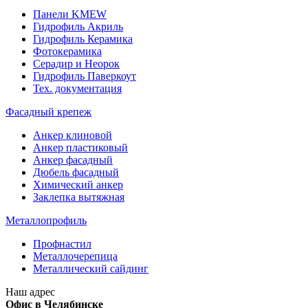
Панели KMEW
Гидрофиль Акриль
Гидрофиль Керамика
Фотокерамика
Серадир и Неорок
Гидрофиль Паверкоут
Тех. документация
Фасадный крепеж
Анкер клиновой
Анкер пластиковый
Анкер фасадный
Дюбель фасадный
Химический анкер
Заклепка вытяжная
Металлопрофиль
Профнастил
Металлочерепица
Металлический сайдинг
Наш адрес
Офис в Челябинске