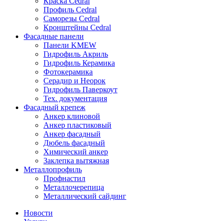
Краска Cedral
Профиль Cedral
Саморезы Cedral
Кронштейны Cedral
Фасадные панели
Панели KMEW
Гидрофиль Акриль
Гидрофиль Керамика
Фотокерамика
Серадир и Неорок
Гидрофиль Паверкоут
Тех. документация
Фасадный крепеж
Анкер клиновой
Анкер пластиковый
Анкер фасадный
Дюбель фасадный
Химический анкер
Заклепка вытяжная
Металлопрофиль
Профнастил
Металлочерепица
Металлический сайдинг
Новости