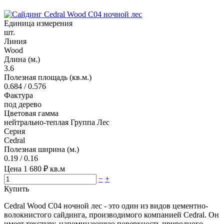
Единица измерения
шт.
Линия
Wood
Длина (м.)
3.6
Полезная площадь (кв.м.)
0.684 / 0.576
Фактура
под дерево
Цветовая гамма
нейтрально-теплая Группа Лес
Серия
Cedral
Полезная ширина (м.)
0.19 / 0.16
Цена
1 680
₽ кв.м
−
+
Купить
Cedral Wood C04 ночной лес - это один из видов цементно-
волокнистого сайдинга, производимого компанией Cedral. Он
имеет текстуру, напоминающую поверхность природного