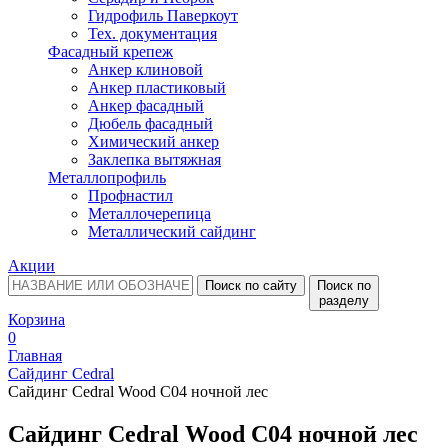
Гидрофиль Паверкоут
Тех. документация
Фасадный крепеж
Анкер клиновой
Анкер пластиковый
Анкер фасадный
Дюбель фасадный
Химический анкер
Заклепка вытяжная
Металлопрофиль
Профнастил
Металлочерепица
Металлический сайдинг
Акции
Поиск по сайту
Поиск по
разделу
Корзина
0
Главная
Сайдинг Cedral
Сайдинг Cedral Wood C04 ночной лес
Сайдинг Cedral Wood C04 ночной лес