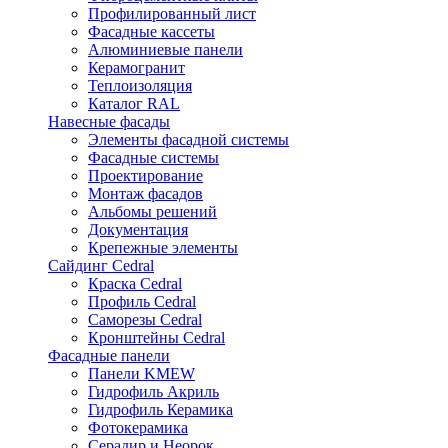
Профилированный лист
Фасадные кассеты
Алюминиевые панели
Керамогранит
Теплоизоляция
Каталог RAL
Навесные фасады
Элементы фасадной системы
Фасадные системы
Проектирование
Монтаж фасадов
Альбомы решений
Документация
Крепежные элементы
Сайдинг Cedral
Краска Cedral
Профиль Cedral
Саморезы Cedral
Кронштейны Cedral
Фасадные панели
Панели KMEW
Гидрофиль Акриль
Гидрофиль Керамика
Фотокерамика
Серадир и Неорок