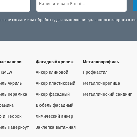
ю свое согласие на обработку для выполнения указанного запроса отв
ые панели
Фасадный крепеж
Металлопрофиль
 KMEW
Анкер клиновой
Профнастил
иль Акриль
Анкер пластиковый
Металлочерепица
иль Керамика
Анкер фасадный
Металлический сайдинг
рамика
Дюбель фасадный
р и Неорок
Химический анкер
иль Паверкоут
Заклепка вытяжная