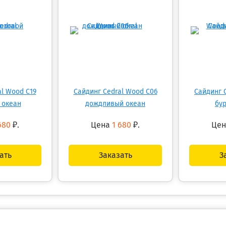
al Wood C19
Сайдинг Cedral Wood C06
Сайдинг 
 океан
дождливый океан
бу
680
₽.
Цена
1 680
₽.
Це
ать
Заказать
З