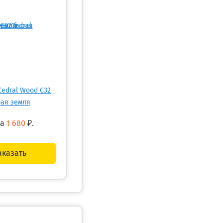
Cedral Wood C32
рая земля
на
1 680
₽.
аказать