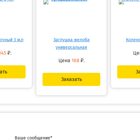
очный 3 м.п
Заглушка желоба
Колено
универсальная
145
₽.
Це
Цена
168
₽.
ать
З
Заказать
Ваше сообщение*