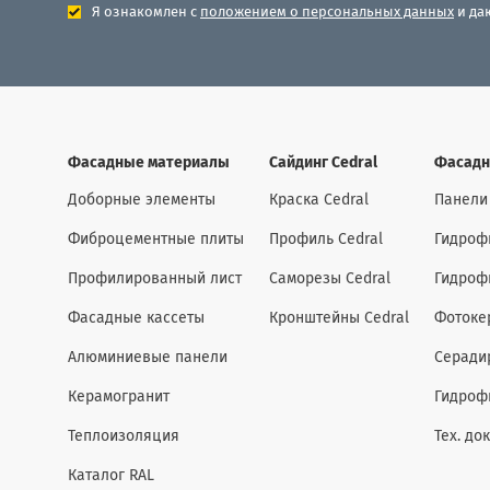
Я ознакомлен с
положением о персональных данных
и да
Фасадные материалы
Сайдинг Cedral
Фасадн
Доборные элементы
Краска Cedral
Панели
Фиброцементные плиты
Профиль Cedral
Гидроф
Профилированный лист
Саморезы Cedral
Гидроф
Фасадные кассеты
Кронштейны Cedral
Фотоке
Алюминиевые панели
Серади
Керамогранит
Гидроф
Теплоизоляция
Тех. до
Каталог RAL