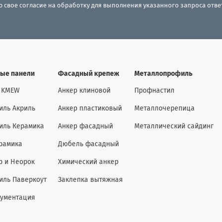
ю свое согласие на обработку для выполнения указанного запроса отв
ые панели
Фасадный крепеж
Металлопрофиль
 KMEW
Анкер клиновой
Профнастил
иль Акриль
Анкер пластиковый
Металлочерепица
иль Керамика
Анкер фасадный
Металлический сайдинг
рамика
Дюбель фасадный
р и Неорок
Химический анкер
иль Паверкоут
Заклепка вытяжная
кументация