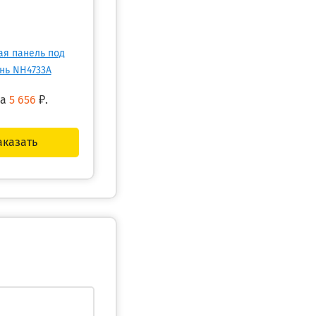
ая панель под
нь NH4733A
на
5 656
₽.
аказать