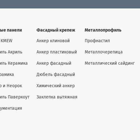
ые панели
Фасадный крепеж
Металлопрофиль
 KMEW
Анкер клиновой
Профнастил
иль Акриль
Анкер пластиковый
Металлочерепица
иль Керамика
Анкер фасадный
Металлический сайдинг
рамика
Дюбель фасадный
р и Неорок
Химический анкер
иль Паверкоут
Заклепка вытяжная
кументация