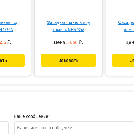
анель под
Фасадная панель под
Фасадн
H4736A
камень NH4735A
каме
656
₽.
Цена
5 656
₽.
Це
ать
Заказать
З
Ваше сообщение*