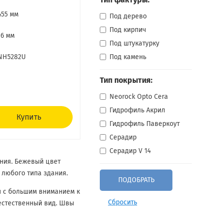
Тип фактуры:
455 мм
Под дерево
Под кирпич
16 мм
Под штукатурку
NH5282U
Под камень
Тип покрытия:
Neorock Opto Cera
Гидрофиль Акрил
Купить
Гидрофиль Паверкоут
Серадир
Серадир V 14
ания. Бежевый цвет
 любого типа здания.
н с большим вниманием к
Сбросить
естественный вид. Швы