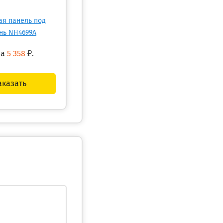
ая панель под
нь NH4699A
на
5 358
₽.
аказать