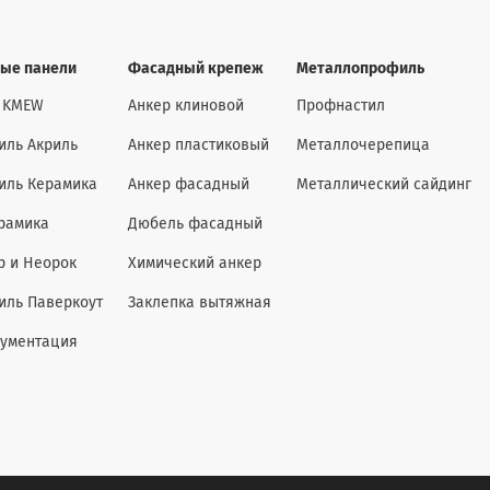
ые панели
Фасадный крепеж
Металлопрофиль
 KMEW
Анкер клиновой
Профнастил
иль Акриль
Анкер пластиковый
Металлочерепица
иль Керамика
Анкер фасадный
Металлический сайдинг
рамика
Дюбель фасадный
р и Неорок
Химический анкер
иль Паверкоут
Заклепка вытяжная
кументация