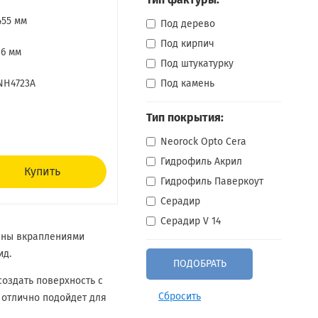
Тип фактуры:
455 мм
Под дерево
Под кирпич
16 мм
Под штукатурку
NH4723A
Под камень
Тип покрытия:
Neorock Opto Cera
Гидрофиль Акрил
Купить
Гидрофиль Паверкоут
Серадир
Серадир V 14
нены вкраплениями
ид.
оздать поверхность с
Сбросить
 отлично подойдет для