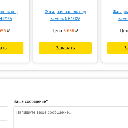
анель под
Фасадная панель под
Фасадн
H4713A
камень NH4712A
каме
656
₽.
Цена
5 656
₽.
Це
ать
Заказать
З
Ваше сообщение*