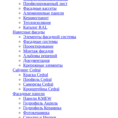
Профилированный лист
Фасадные кассеты
Алюминиевые панели
Керамогранит
Теплоизоляция
Каталог RAL
Навесные фасады
Элементы фасадной системы
Фасадные системы
Проектирование
Монтаж фасадов
Альбомы решений
Документация
Крепежные элементы
Сайдинг Cedral
Краска Cedral
Профиль Cedral
Саморезы Cedral
Кронштейны Cedral
Фасадные панели
Панели KMEW
Гидрофиль Акриль
Гидрофиль Керамика
Фотокерамика
Серадир и Неорок