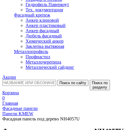
Гидрофиль Паверкоут
Тех. документация
Фасадный крепеж
Анкер клиновой
Анкер пластиковый
Анкер фасадный
Дюбель фасадный
Химический анкер
Заклепка вытяжная
Металлопрофиль
Профнастил
Металлочерепица
Металлический сайдинг
Акции
Поиск по сайту
Поиск по
разделу
Корзина
0
Главная
Фасадные панели
Панели KMEW
Фасадная панель под дерево NH4057U