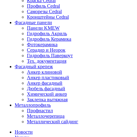
Краска Cedral
Профиль Cedral
Саморезы Cedral
Кронштейны Cedral
Фасадные панели
Панели KMEW
Гидрофиль Акриль
Гидрофиль Керамика
Фотокерамика
Серадир и Неорок
Гидрофиль Паверкоут
Тех. документация
Фасадный крепеж
Анкер клиновой
Анкер пластиковый
Анкер фасадный
Дюбель фасадный
Химический анкер
Заклепка вытяжная
Металлопрофиль
Профнастил
Металлочерепица
Металлический сайдинг
Новости