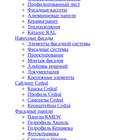
Профилированный лист
Фасадные кассеты
Алюминиевые панели
Керамогранит
Теплоизоляция
Каталог RAL
Навесные фасады
Элементы фасадной системы
Фасадные системы
Проектирование
Монтаж фасадов
Альбомы решений
Документация
Крепежные элементы
Сайдинг Cedral
Краска Cedral
Профиль Cedral
Саморезы Cedral
Кронштейны Cedral
Фасадные панели
Панели KMEW
Гидрофиль Акриль
Гидрофиль Керамика
Фотокерамика
Серадир и Неорок