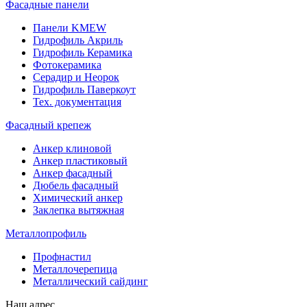
Фасадные панели
Панели KMEW
Гидрофиль Акриль
Гидрофиль Керамика
Фотокерамика
Серадир и Неорок
Гидрофиль Паверкоут
Тех. документация
Фасадный крепеж
Анкер клиновой
Анкер пластиковый
Анкер фасадный
Дюбель фасадный
Химический анкер
Заклепка вытяжная
Металлопрофиль
Профнастил
Металлочерепица
Металлический сайдинг
Наш адрес