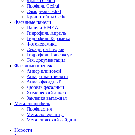
Краска Cedral
Профиль Cedral
Саморезы Cedral
Кронштейны Cedral
Фасадные панели
Панели KMEW
Гидрофиль Акриль
Гидрофиль Керамика
Фотокерамика
Серадир и Неорок
Гидрофиль Паверкоут
Тех. документация
Фасадный крепеж
Анкер клиновой
Анкер пластиковый
Анкер фасадный
Дюбель фасадный
Химический анкер
Заклепка вытяжная
Металлопрофиль
Профнастил
Металлочерепица
Металлический сайдинг
Новости