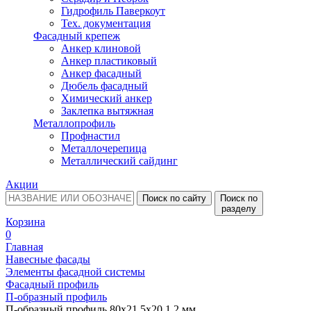
Гидрофиль Паверкоут
Тех. документация
Фасадный крепеж
Анкер клиновой
Анкер пластиковый
Анкер фасадный
Дюбель фасадный
Химический анкер
Заклепка вытяжная
Металлопрофиль
Профнастил
Металлочерепица
Металлический сайдинг
Акции
Поиск по сайту
Поиск по
разделу
Корзина
0
Главная
Навесные фасады
Элементы фасадной системы
Фасадный профиль
П-образный профиль
П-образный профиль 80х21,5х20 1,2 мм