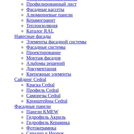
Профилированный лист
Фасадные кассеты
Алюминиевые панели
Керамогранит
Теплоизоляция
Каталог RAL
Навесные фасады
Элементы фасадной системы
Фасадные системы
Проектирование
Монтаж фасадов
Альбомы решений
Документация
Крепежные элементы
Сайдинг Cedral
Краска Cedral
Профиль Cedral
Саморезы Cedral
Кронштейны Cedral
Фасадные панели
Панели KMEW
Гидрофиль Акриль
Гидрофиль Керамика
Фотокерамика
Серадир и Неорок