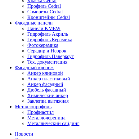
Краска Cedral
Профиль Cedral
Саморезы Cedral
Кронштейны Cedral
Фасадные панели
Панели KMEW
Гидрофиль Акриль
Гидрофиль Керамика
Фотокерамика
Серадир и Неорок
Гидрофиль Паверкоут
Тех. документация
Фасадный крепеж
Анкер клиновой
Анкер пластиковый
Анкер фасадный
Дюбель фасадный
Химический анкер
Заклепка вытяжная
Металлопрофиль
Профнастил
Металлочерепица
Металлический сайдинг
Новости