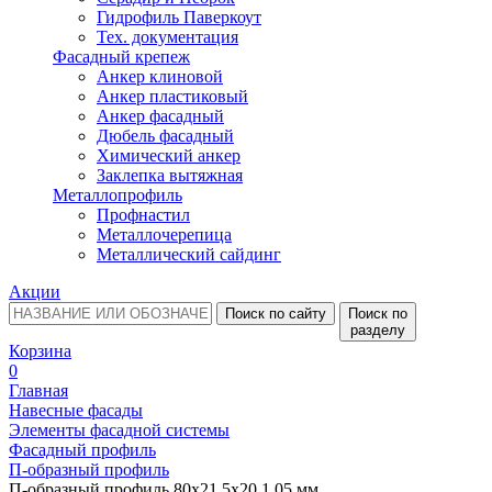
Гидрофиль Паверкоут
Тех. документация
Фасадный крепеж
Анкер клиновой
Анкер пластиковый
Анкер фасадный
Дюбель фасадный
Химический анкер
Заклепка вытяжная
Металлопрофиль
Профнастил
Металлочерепица
Металлический сайдинг
Акции
Поиск по сайту
Поиск по
разделу
Корзина
0
Главная
Навесные фасады
Элементы фасадной системы
Фасадный профиль
П-образный профиль
П-образный профиль 80х21,5х20 1,05 мм