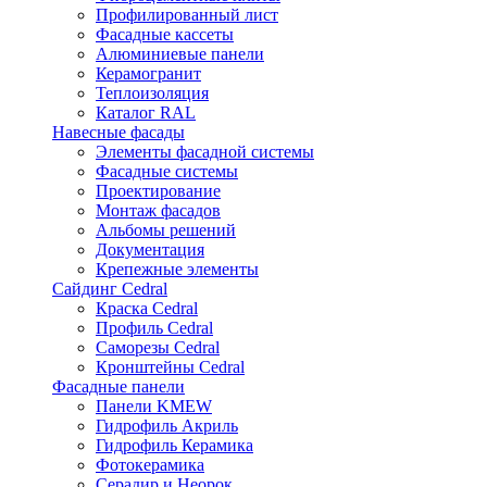
Профилированный лист
Фасадные кассеты
Алюминиевые панели
Керамогранит
Теплоизоляция
Каталог RAL
Навесные фасады
Элементы фасадной системы
Фасадные системы
Проектирование
Монтаж фасадов
Альбомы решений
Документация
Крепежные элементы
Сайдинг Cedral
Краска Cedral
Профиль Cedral
Саморезы Cedral
Кронштейны Cedral
Фасадные панели
Панели KMEW
Гидрофиль Акриль
Гидрофиль Керамика
Фотокерамика
Серадир и Неорок