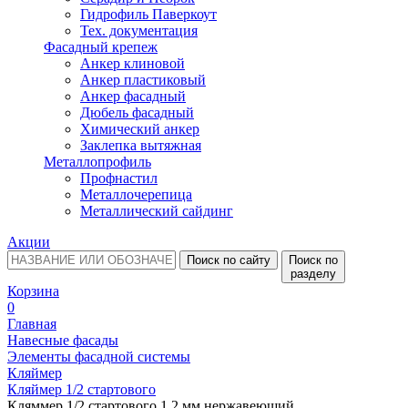
Гидрофиль Паверкоут
Тех. документация
Фасадный крепеж
Анкер клиновой
Анкер пластиковый
Анкер фасадный
Дюбель фасадный
Химический анкер
Заклепка вытяжная
Металлопрофиль
Профнастил
Металлочерепица
Металлический сайдинг
Акции
Поиск по сайту
Поиск по
разделу
Корзина
0
Главная
Навесные фасады
Элементы фасадной системы
Кляймер
Кляймер 1/2 стартового
Кляммер 1/2 стартового 1,2 мм нержавеющий