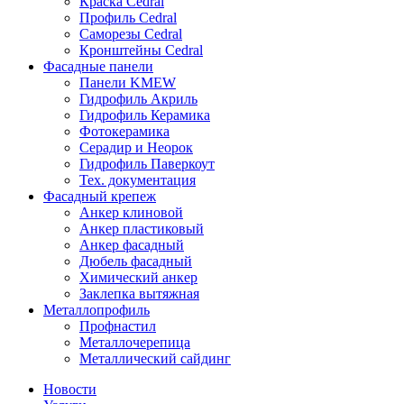
Краска Cedral
Профиль Cedral
Саморезы Cedral
Кронштейны Cedral
Фасадные панели
Панели KMEW
Гидрофиль Акриль
Гидрофиль Керамика
Фотокерамика
Серадир и Неорок
Гидрофиль Паверкоут
Тех. документация
Фасадный крепеж
Анкер клиновой
Анкер пластиковый
Анкер фасадный
Дюбель фасадный
Химический анкер
Заклепка вытяжная
Металлопрофиль
Профнастил
Металлочерепица
Металлический сайдинг
Новости