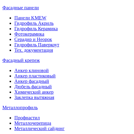
Фасадные панели
Панели KMEW
Гидрофиль Акриль
Гидрофиль Керамика
Фотокерамика
Серадир и Неорок
Гидрофиль Паверкоут
Тех. документация
Фасадный крепеж
Анкер клиновой
Анкер пластиковый
Анкер фасадный
Дюбель фасадный
Химический анкер
Заклепка вытяжная
Металлопрофиль
Профнастил
Металлочерепица
Металлический сайдинг