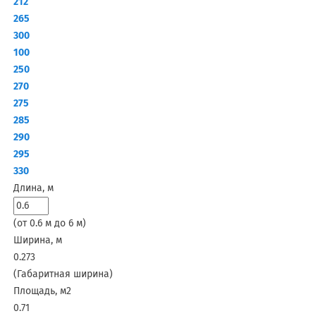
212
265
300
100
250
270
275
285
290
295
330
Длина, м
(от 0.6 м до 6 м)
Ширина, м
0.273
(Габаритная ширина)
Площадь, м2
0.71