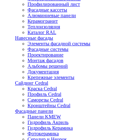
Профилированный лист
Фасадные кассеты
Алюминиевые панели
Керамогранит
Теплоизоляция
Каталог RAL
Навесные фасады
Элементы фасадной системы
Фасадные системы
Проектирование
Монтаж фасадов
Альбомы решений
Документация
Крепежные элементы
Сайдинг Cedral
Краска Cedral
Профиль Cedral
Саморезы Cedral
Кронштейны Cedral
Фасадные панели
Панели KMEW
Гидрофиль Акриль
Гидрофиль Керамика
Фотокерамика
Серадир и Неорок