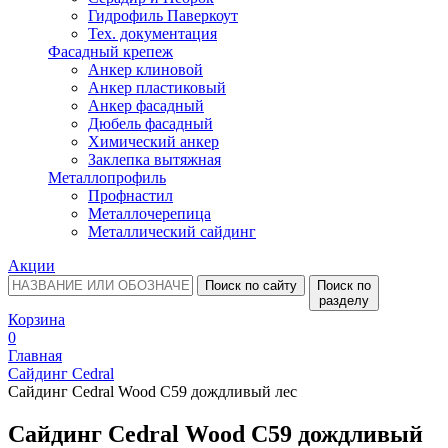
Гидрофиль Паверкоут
Тех. документация
Фасадный крепеж
Анкер клиновой
Анкер пластиковый
Анкер фасадный
Дюбель фасадный
Химический анкер
Заклепка вытяжная
Металлопрофиль
Профнастил
Металлочерепица
Металлический сайдинг
Акции
Поиск по сайту
Поиск по
разделу
Корзина
0
Главная
Сайдинг Cedral
Сайдинг Cedral Wood C59 дождливый лес
Сайдинг Cedral Wood C59 дождливый