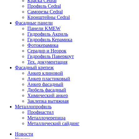
Краска Cedral
Профиль Cedral
Саморезы Cedral
Кронштейны Cedral
Фасадные панели
Панели KMEW
Гидрофиль Акриль
Гидрофиль Керамика
Фотокерамика
Серадир и Неорок
Гидрофиль Паверкоут
Тех. документация
Фасадный крепеж
Анкер клиновой
Анкер пластиковый
Анкер фасадный
Дюбель фасадный
Химический анкер
Заклепка вытяжная
Металлопрофиль
Профнастил
Металлочерепица
Металлический сайдинг
Новости