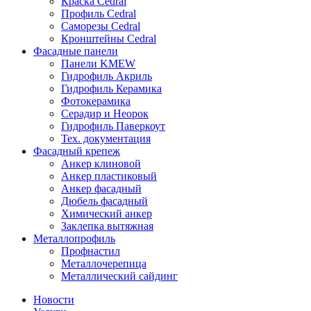
Краска Cedral
Профиль Cedral
Саморезы Cedral
Кронштейны Cedral
Фасадные панели
Панели KMEW
Гидрофиль Акриль
Гидрофиль Керамика
Фотокерамика
Серадир и Неорок
Гидрофиль Паверкоут
Тех. документация
Фасадный крепеж
Анкер клиновой
Анкер пластиковый
Анкер фасадный
Дюбель фасадный
Химический анкер
Заклепка вытяжная
Металлопрофиль
Профнастил
Металлочерепица
Металлический сайдинг
Новости