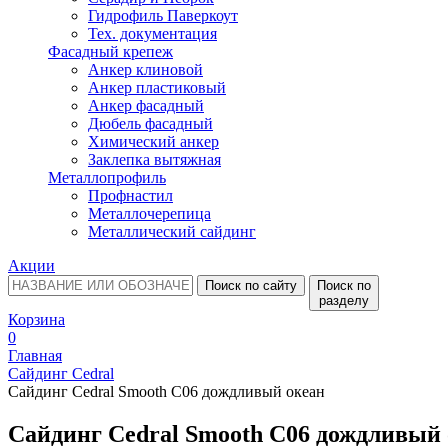
Гидрофиль Паверкоут
Тех. документация
Фасадный крепеж
Анкер клиновой
Анкер пластиковый
Анкер фасадный
Дюбель фасадный
Химический анкер
Заклепка вытяжная
Металлопрофиль
Профнастил
Металлочерепица
Металлический сайдинг
Акции
Поиск по сайту
Поиск по
разделу
Корзина
0
Главная
Сайдинг Cedral
Сайдинг Cedral Smooth C06 дождливый океан
Сайдинг Cedral Smooth C06 дождливый 