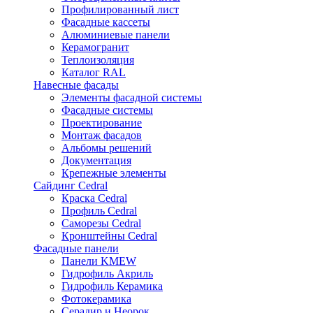
Профилированный лист
Фасадные кассеты
Алюминиевые панели
Керамогранит
Теплоизоляция
Каталог RAL
Навесные фасады
Элементы фасадной системы
Фасадные системы
Проектирование
Монтаж фасадов
Альбомы решений
Документация
Крепежные элементы
Сайдинг Cedral
Краска Cedral
Профиль Cedral
Саморезы Cedral
Кронштейны Cedral
Фасадные панели
Панели KMEW
Гидрофиль Акриль
Гидрофиль Керамика
Фотокерамика
Серадир и Неорок