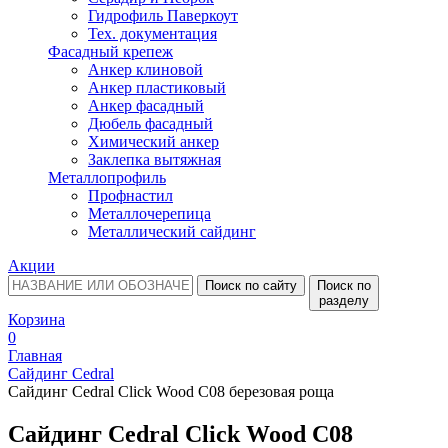
Гидрофиль Паверкоут
Тех. документация
Фасадный крепеж
Анкер клиновой
Анкер пластиковый
Анкер фасадный
Дюбель фасадный
Химический анкер
Заклепка вытяжная
Металлопрофиль
Профнастил
Металлочерепица
Металлический сайдинг
Акции
Поиск по сайту
Поиск по
разделу
Корзина
0
Главная
Сайдинг Cedral
Сайдинг Cedral Click Wood C08 березовая роща
Сайдинг Cedral Click Wood C08