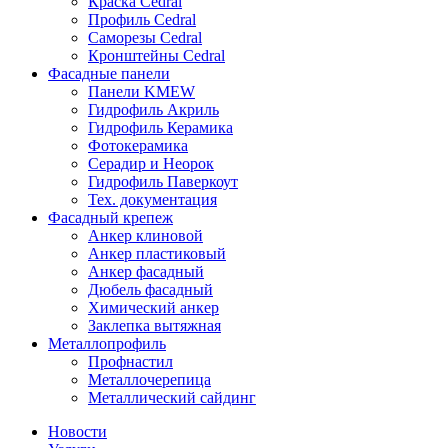
Краска Cedral
Профиль Cedral
Саморезы Cedral
Кронштейны Cedral
Фасадные панели
Панели KMEW
Гидрофиль Акриль
Гидрофиль Керамика
Фотокерамика
Серадир и Неорок
Гидрофиль Паверкоут
Тех. документация
Фасадный крепеж
Анкер клиновой
Анкер пластиковый
Анкер фасадный
Дюбель фасадный
Химический анкер
Заклепка вытяжная
Металлопрофиль
Профнастил
Металлочерепица
Металлический сайдинг
Новости