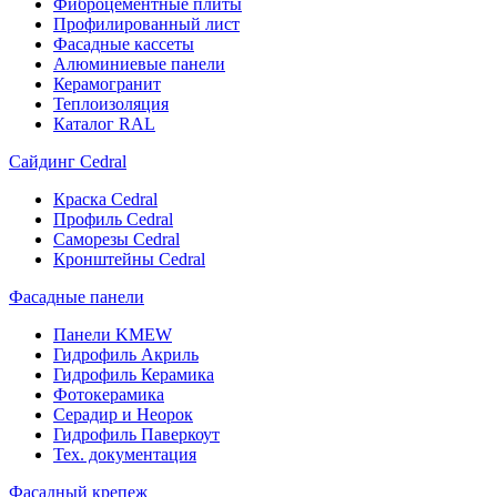
Фиброцементные плиты
Профилированный лист
Фасадные кассеты
Алюминиевые панели
Керамогранит
Теплоизоляция
Каталог RAL
Сайдинг Cedral
Краска Cedral
Профиль Cedral
Саморезы Cedral
Кронштейны Cedral
Фасадные панели
Панели KMEW
Гидрофиль Акриль
Гидрофиль Керамика
Фотокерамика
Серадир и Неорок
Гидрофиль Паверкоут
Тех. документация
Фасадный крепеж