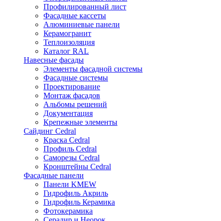
Профилированный лист
Фасадные кассеты
Алюминиевые панели
Керамогранит
Теплоизоляция
Каталог RAL
Навесные фасады
Элементы фасадной системы
Фасадные системы
Проектирование
Монтаж фасадов
Альбомы решений
Документация
Крепежные элементы
Сайдинг Cedral
Краска Cedral
Профиль Cedral
Саморезы Cedral
Кронштейны Cedral
Фасадные панели
Панели KMEW
Гидрофиль Акриль
Гидрофиль Керамика
Фотокерамика
Серадир и Неорок